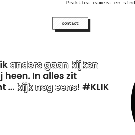
Praktica camera en sin
contact
 ik
anders gaan kijken
heen. In alles zit
 ...
kijk nog eens
! #KLIK