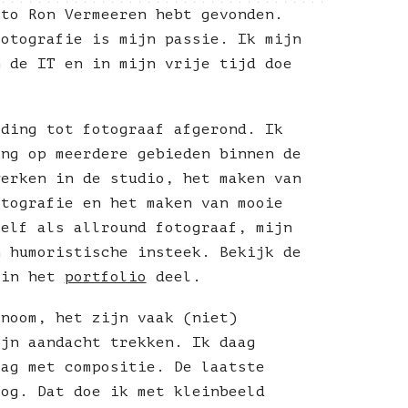
oto Ron Vermeeren hebt gevonden.
fotografie is mijn passie. Ik mijn
n de IT en in mijn vrije tijd doe
.
iding tot fotograaf afgerond. Ik
ing op meerdere gebieden binnen de
werken in de studio, het maken van
otografie en het maken van mooie
zelf als allround fotograaf, mijn
n humoristische insteek. Bekijk de
 in het
portfolio
deel.
onoom, het zijn vaak (niet)
ijn aandacht trekken. Ik daag
aag met compositie. De laatste
oog. Dat doe ik met kleinbeeld