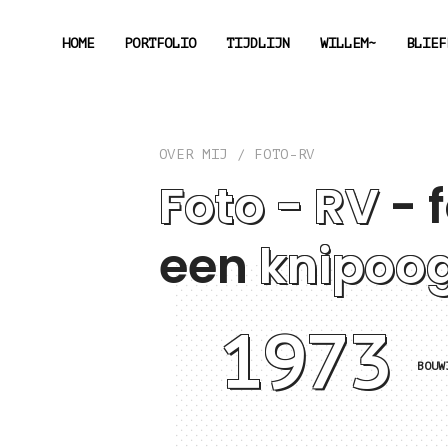
HOME
PORTFOLIO
TIJDLIJN
WILLEM~
BLIEF
OVER MIJ / FOTO-RV
Foto - RV
- 
een
knipoo
1973
BOUW