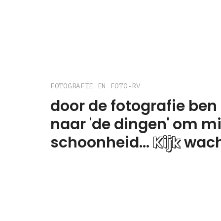
FOTOGRAFIE EN FOTO-RV
door de fotografie ben
naar 'de dingen' om mij 
schoonheid...
Kijk
wacht