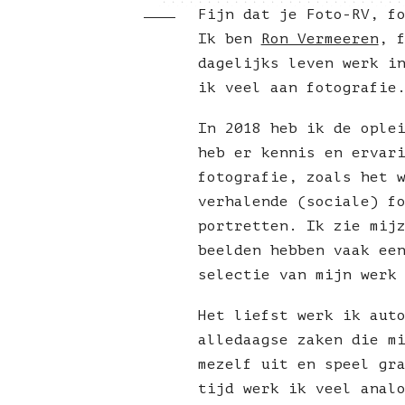
Fijn dat je Foto-RV, f
Ik ben
Ron Vermeeren
, 
dagelijks leven werk i
ik veel aan fotografie
In 2018 heb ik de ople
heb er kennis en ervar
fotografie, zoals het 
verhalende (sociale) f
portretten. Ik zie mij
beelden hebben vaak ee
selectie van mijn werk
Het liefst werk ik aut
alledaagse zaken die m
mezelf uit en speel gr
tijd werk ik veel anal